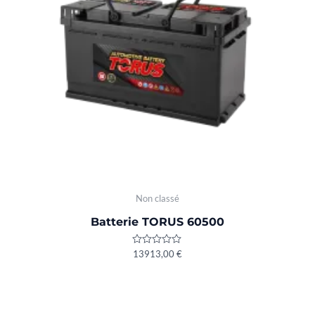
Non classé
Batterie TORUS 60500
Rated
13913,00
€
0
out
of
5