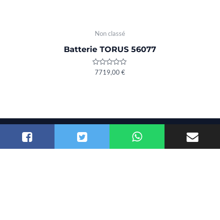
Non classé
Batterie TORUS 56077
Rated
7719,00
€
0
out
of
5