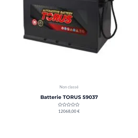
Non classé
Batterie TORUS 59037
Rated
12068,00
€
0
out
of
5