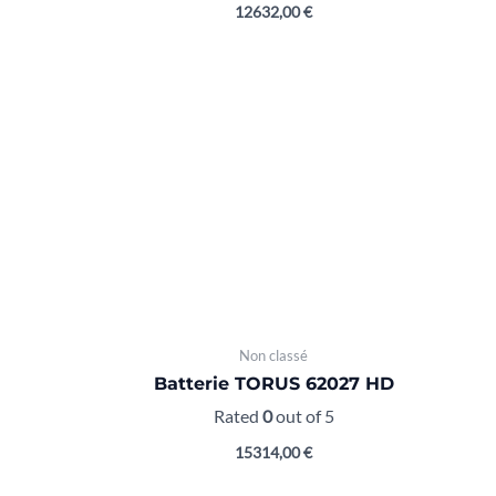
12632,00
€
Non classé
Batterie TORUS 62027 HD
Rated
0
out of 5
15314,00
€