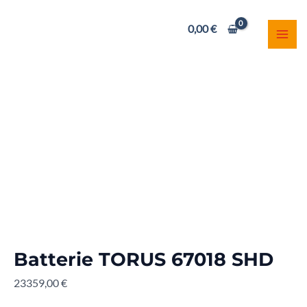
Aller
Batterie
MAI
au
TORUS
0,00
€
ME
contenu
67018
SHD
quantity
Batterie TORUS 67018 SHD
23359,00
€