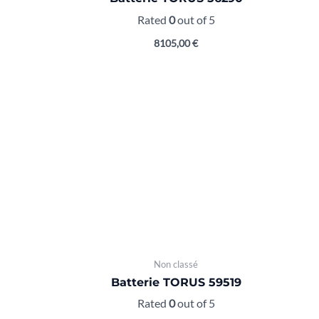
Rated
0
out of 5
8105,00
€
Non classé
Batterie TORUS 59519
Rated
0
out of 5