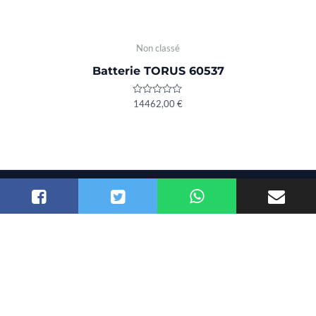
Non classé
Batterie TORUS 60537
Rated
14462,00
€
0
out
of
5