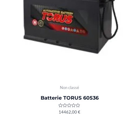
Non classé
Batterie TORUS 60536
Rated
14462,00
€
0
out
of
5